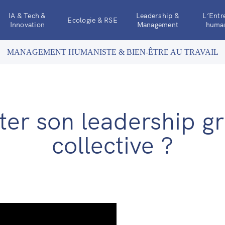
IA & Tech &
Leadership &
L’Entr
Ecologie & RSE
Innovation
Management
human
MANAGEMENT HUMANISTE & BIEN-ÊTRE AU TRAVAIL
 son leadership grâc
collective ?