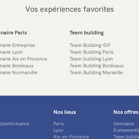
Vos expériences favorites
naire Paris
Team building
naire Entreprise
Team Building IDF
naire Lyon
Team Building Paris
naire Aix en Provence
Team building Lyon
naire Bordeaux
Team Building Bordeaux
naire Normandie
Team Building Marseille
Nos lieux
Nos offres
a bienformance
Paris
Séminaire
Lyon
Événementi
Aix-en-Provence
Team buildi