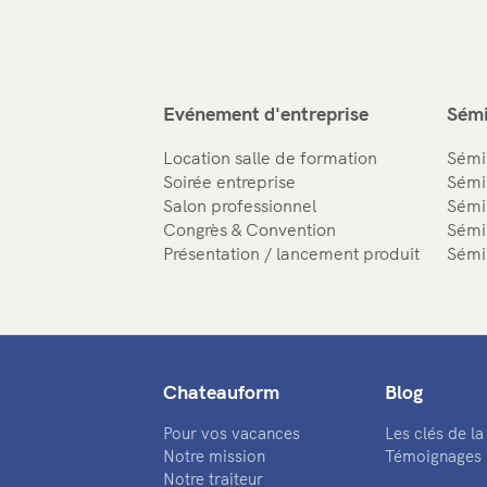
Evénement d'entreprise
Sémi
Location salle de formation
Sémi
Soirée entreprise
Sémi
Salon professionnel
Sémi
Congrès & Convention
Sémi
Présentation / lancement produit
Sémi
Chateauform
Blog
Pour vos vacances
Les clés de l
Notre mission
Témoignages
Notre traiteur