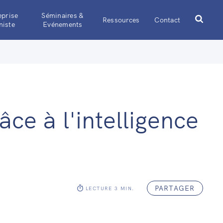
eprise
Séminaires &
Ressources
Contact
iste
Evénements
e à l'intelligence
PARTAGER
LECTURE
3
MIN.