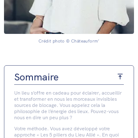
Crédit photo © Châteauform’
Sommaire
Un lieu s’offre en cadeau pour éclairer, accueillir
et transformer en nous les morceaux invisibles
sources de blocage. Vous appelez cela la
philosophie de l’énergie des lieux. Pouvez-vous
nous en dire un peu plus ?
Votre méthode. Vous avez développé votre
approche « Les 5 piliers du Lieu Allié ». En quoi