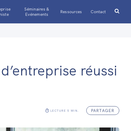
eprise
Séminaires &
Ressources
Contact
iste
Evénements
d’entreprise réussi
PARTAGER
LECTURE
5
MIN.