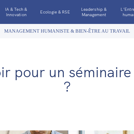
IA & Tech &
Leadership &
L’Entr
Ecologie & RSE
Innovation
Management
human
MANAGEMENT HUMANISTE & BIEN-ÊTRE AU TRAVAIL
r pour un séminaire 
?