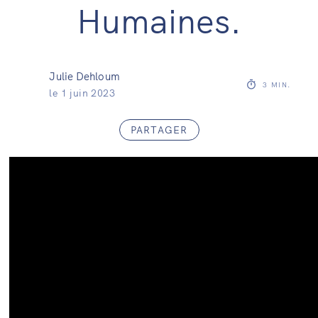
Humaines.
Julie Dehloum
3
MIN.
le
1 juin 2023
PARTAGER