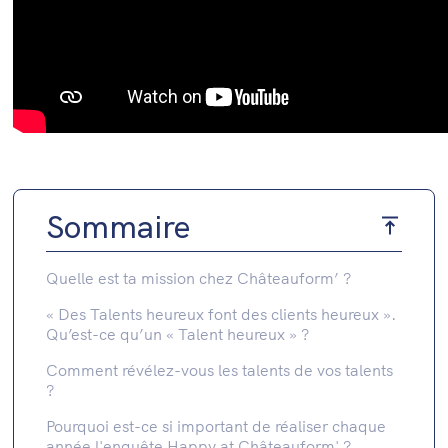
Sommaire
Quelle est ta mission chez Châteauform’ ?
« Des Talents heureux font des clients heureux ».
Qu’est-ce qu’un « Talent heureux » ?
Comment révélez-vous les talents de vos talents
?
Pourquoi est-ce si important de réaliser chaque
année l'enquête Happy at Châteauform' ?